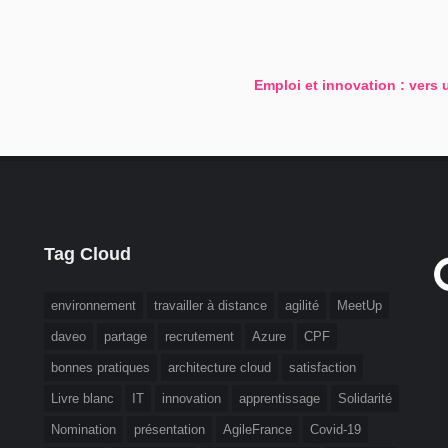
Emploi et innovation : vers 
Tag Cloud
environnement
travailler à distance
agilité
MeetUp
daveo
partage
recrutement
Azure
CPF
bonnes pratiques
architecture cloud
satisfaction
Livre blanc
IT
innovation
apprentissage
Solidarité
Nomination
présentation
AgileFrance
Covid-19