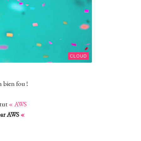
CLOUD
n bien fou !
atut
« AWS
par AWS
«