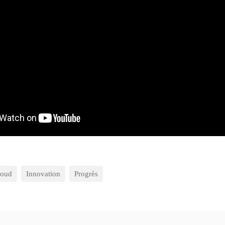
loud
Innovation
Progrès