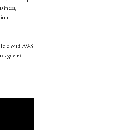
usiness,
sion
r le cloud AWS
n agile et