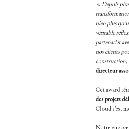
«
Depuis plus
transformation
bien plus qu’un
véritable réfl
partenariat av
nos clients po
construction, 
directeur asso
Cet award té
des projets dé
Cloud s’est mo
Notre engagem