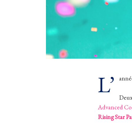
L’
année
Deux 
Advanced Con
Rising Star Pa