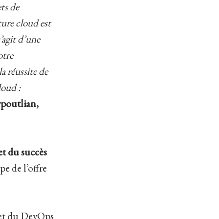
ts de
ture cloud est
’agit d’une
otre
a réussite de
loud :
rpoutlian,
et du succès
e de l’offre
 et du DevOps