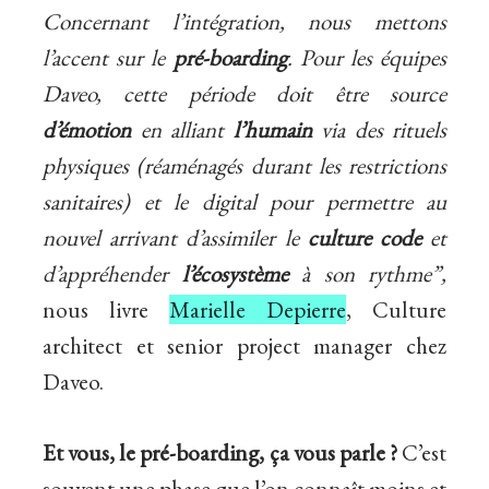
Concernant l’intégration, nous mettons
l’accent sur le
pré-boarding
. Pour les équipes
Daveo, cette période doit être source
d’émotion
en alliant
l’humain
via des rituels
physiques (réaménagés durant les restrictions
sanitaires) et le digital pour permettre au
nouvel arrivant d’assimiler le
culture code
et
d’appréhender
l’écosystème
à son rythme”,
nous livre
Marielle Depierre
, Culture
architect et senior project manager chez
Daveo.
Et vous, le pré-boarding, ça vous parle ?
C’est
souvent une phase que l’on connaît moins et